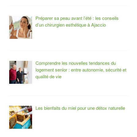
n
d
Préparer sa peau avant l’été : les conseils
d’un chirurgien esthétique à Ajaccio
e
l
’
a
Comprendre les nouvelles tendances du
logement senior : entre autonomie, sécurité et
r
qualité de vie
t
i
c
Les bienfaits du miel pour une détox naturelle
l
e