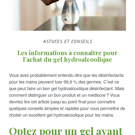
a
e
n
-
n
ê
t
r
ASTUCES ET CONSEILS
t
e
–
Les informations à connaitre pour
c
l’achat du gel hydroalcoolique
o
i
n
Vous avez probablement entendu dire que les désinfectants
s
pour les mains peuvent tuer 99,9 % des germes. C’est ce
e
que peut faire un bon gel hydroalcoolique désinfectant. Mais
i
c
comment distinguer un bon produit et un médiocre ? Vous
l
devriez lire cet article jusqu’au point final pour connaitre
s
quelques conseils simples et rapides pour vous permettre de
e
choisir un excellent gel hydroalcoolique pour les mains.
S
t
a
Optez pour un gel ayant
s