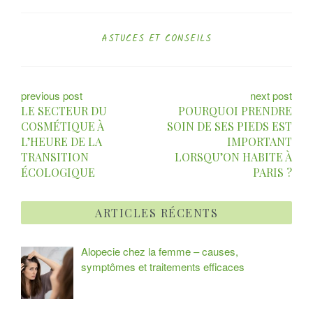
ASTUCES ET CONSEILS
N
previous post
next post
LE SECTEUR DU
POURQUOI PRENDRE
a
COSMÉTIQUE À
SOIN DE SES PIEDS EST
L’HEURE DE LA
IMPORTANT
v
TRANSITION
LORSQU’ON HABITE À
i
ÉCOLOGIQUE
PARIS ?
g
ARTICLES RÉCENTS
a
t
Alopecie chez la femme – causes,
symptômes et traitements efficaces
i
o