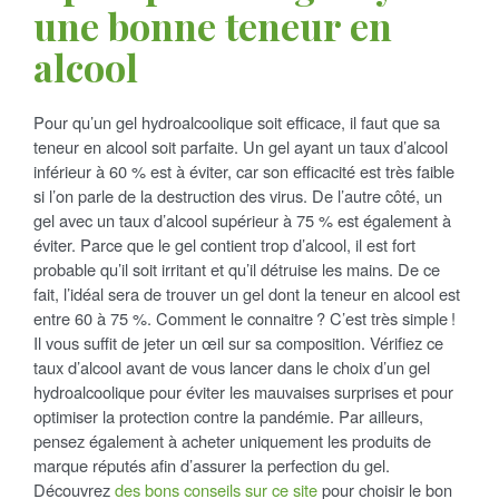
t
une bonne teneur en
a
u
alcool
c
e
s
n
Pour qu’un gel hydroalcoolique soit efficace, il faut que sa
teneur en alcool soit parfaite. Un gel ayant un taux d’alcool
inférieur à 60 % est à éviter, car son efficacité est très faible
si l’on parle de la destruction des virus. De l’autre côté, un
t
gel avec un taux d’alcool supérieur à 75 % est également à
éviter. Parce que le gel contient trop d’alcool, il est fort
probable qu’il soit irritant et qu’il détruise les mains. De ce
é
fait, l’idéal sera de trouver un gel dont la teneur en alcool est
entre 60 à 75 %. Comment le connaitre ? C’est très simple !
Il vous suffit de jeter un œil sur sa composition. Vérifiez ce
taux d’alcool avant de vous lancer dans le choix d’un gel
hydroalcoolique pour éviter les mauvaises surprises et pour
optimiser la protection contre la pandémie. Par ailleurs,
pensez également à acheter uniquement les produits de
marque réputés afin d’assurer la perfection du gel.
Découvrez
des bons conseils sur ce site
pour choisir le bon